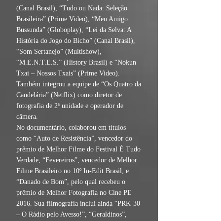
(Canal Brasil), “Tudo ou Nada: Seleção
Brasileira” (Prime Video), “Meu Amigo
Bussunda” (Globoplay), “Lei da Selva: A
História do Jogo do Bicho” (Canal Brasil),
“Som Sertanejo” (Multishow),
“M.E.N.T.E.S.” (History Brasil) e “Nokun
Txai – Nossos Txais” (Prime Video).
Também integrou a equipe de “Os Quatro da
Candelária” (Netflix) como diretor de
fotografia de 2ª unidade e operador de
câmera.
No documentário, colaborou em títulos
como “Auto de Resistência”, vencedor do
prêmio de Melhor Filme do Festival É Tudo
Verdade, “Fevereiros”, vencedor de Melhor
Filme Brasileiro no 10º In-Edit Brasil, e
“Danado de Bom”, pelo qual recebeu o
prêmio de Melhor Fotografia no Cine PE
2016. Sua filmografia inclui ainda “PRK-30
– O Rádio pelo Avesso!”, “Geraldinos”,