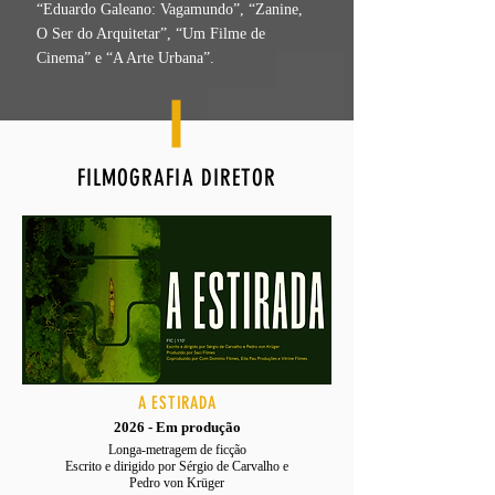
“Eduardo Galeano: Vagamundo”, “Zanine,
O Ser do Arquitetar”, “Um Filme de
Cinema” e “A Arte Urbana”.
FILMOGRAFIA DIRETOR
A ESTIRADA
2026 - Em produção
Longa-metragem de ficção
Escrito e dirigido por Sérgio de Carvalho e
Pedro von Krüger